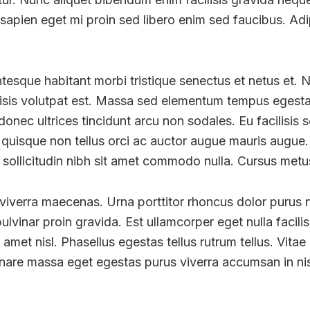
apien eget mi proin sed libero enim sed faucibus. Adipi
tesque habitant morbi tristique senectus et netus et. Ni
ilisis volutpat est. Massa sed elementum tempus egesta
 donec ultrices tincidunt arcu non sodales. Eu facilisis 
m quisque non tellus orci ac auctor augue mauris augue.
 sollicitudin nibh sit amet commodo nulla. Cursus metus
verra maecenas. Urna porttitor rhoncus dolor purus no
vinar proin gravida. Est ullamcorper eget nulla facilisi
met nisl. Phasellus egestas tellus rutrum tellus. Vitae
Ornare massa eget egestas purus viverra accumsan in n