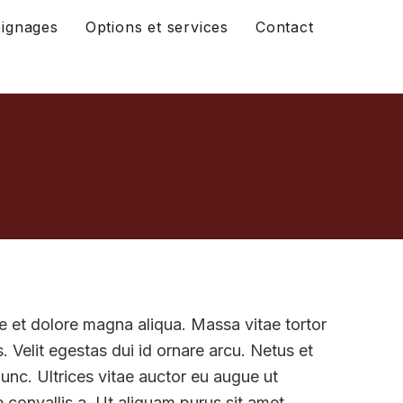
ignages
Options et services
Contact
m
e et dolore magna aliqua. Massa vitae tortor
. Velit egestas dui id ornare arcu. Netus et
nc. Ultrices vitae auctor eu augue ut
e convallis a. Ut aliquam purus sit amet.