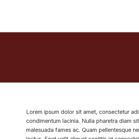
Lorem ipsum dolor sit amet, consectetur adi
condimentum lacinia. Nulla pharetra diam sit 
malesuada fames ac. Quam pellentesque nec 
lectus. Eget velit aliquet sagittis id consec