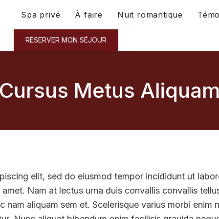
Spa privé
À faire
Nuit romantique
Témo
RÉSERVER MON SÉJOUR
Cursus Metus Aliqua
piscing elit, sed do eiusmod tempor incididunt ut labor
amet. Nam at lectus urna duis convallis convallis tellus
nam aliquam sem et. Scelerisque varius morbi enim nu
tetur. Nunc aliquet bibendum enim facilisis gravida nequ