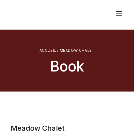
ACCUEIL
/ MEADOW CHALET
Book
Meadow Chalet